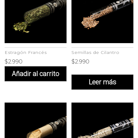
Estragón Francés
Semillas de Cilantro
$
2.990
$
2.990
Añadir al carrito
Leer más