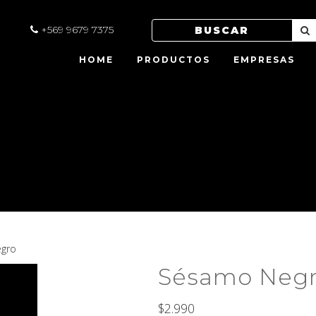
+569 9679 7375
HOME
PRODUCTOS
EMPRESAS
gro
Sésamo Neg
$
2.990