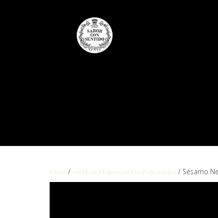
/
/ Sésamo Ne
Inicio
Hierbas y Especias Deshidratadas