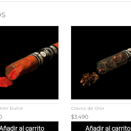
os
tón Dulce
Clavos de Olor
0
$
3.490
Añadir al carrito
Añadir al carrito