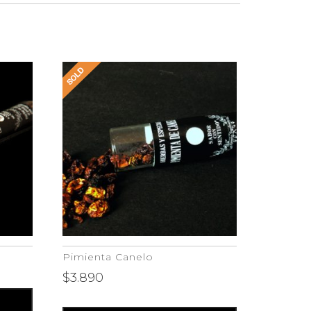
Pimienta Canelo
$
3.890