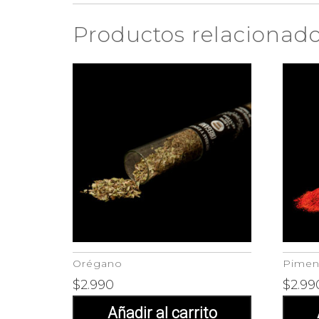
Productos relacionad
Orégano
Pimen
$
2.990
$
2.99
Añadir al carrito