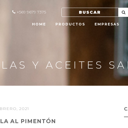
+569 9679 7375
HOME
PRODUCTOS
EMPRESAS
LAS Y ACEITES S
EBRERO, 2021
C
LA AL PIMENTÓN