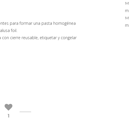
M
mi
M
edientes para formar una pasta homogénea
mi
lusa foil.
 con cierre reusable, etiquetar y congelar
1