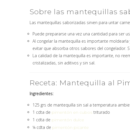
Sobre las mantequillas sa
Las mantequillas saborizadas sirven para untar carne
Puede prepararse una vez una cantidad para ser usa
Al congelar la mantequilla es importante moldearla 
evitar que absorba otros sabores del congelador. 
La calidad de la mantequilla es importante, no ree
cristalizadas, sin aditivos y sin sal.
Receta: Mantequilla al P
Ingredientes:
125 grs de mantequilla sin sal a temperatura ambie
1 cdta de
triturado
pimentón en cubos
1 cdta de
pimentón dulce
¼ cdta de
pimentón picante