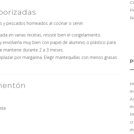
C
borizadas
P
R
s y pescados horneados al cocinar o servir.
da en varias recetas, resiste bien el congelamiento.
y envolverla muy bien con papel de aluminio o plástico para
Se mantiene durante 2 a 3 meses.
mplazar por margarina. Elegir mantequillas con menos grasas
P
imentón
M
mi
A
mi
nte
M
cr
mi