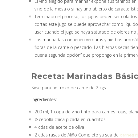
El vino elegido para marinar expone sus taninos en 
vino de la mesa o si hay uno abierto de característic
Terminado el proceso, los jugos deben ser colados 
cortas este jugo se puede aprovechar como líquido 
usar cuando el jugo se haya saturado de olores no
Las marinadas contienen verduras y hierbas aromáti
fibras de la carne o pescado. Las hierbas secas 
buena segunda opción” que propongo en la primera 
Receta: Marinadas Bási
Sirve para un trozo de carne de 2 kgs
Ingredientes:
200 ml, 1 copa de vino tinto para carnes rojas, bla
½ cebolla chica picada en cuadritos
4 cdas de aceite de oliva
2 cdas rasas de Aliño Completo ya sea de
carnes r