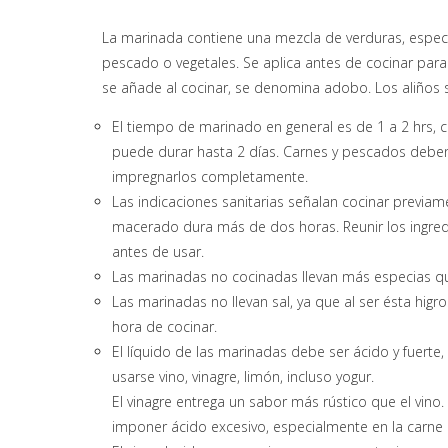
La marinada contiene una mezcla de verduras, especia
pescado o vegetales. Se aplica antes de cocinar para
se añade al cocinar, se denomina adobo. Los aliños 
El tiempo de marinado en general es de 1 a 2 hrs,
puede durar hasta 2 días. Carnes y pescados deben
impregnarlos completamente.
Las indicaciones sanitarias señalan cocinar previam
macerado dura más de dos horas. Reunir los ingredie
antes de usar.
Las marinadas no cocinadas llevan más especias qu
Las marinadas no llevan sal, ya que al ser ésta higr
hora de cocinar.
El líquido de las marinadas debe ser ácido y fuerte
usarse vino, vinagre, limón, incluso yogur.
El vinagre entrega un sabor más rústico que el vino
imponer ácido excesivo, especialmente en la carne 