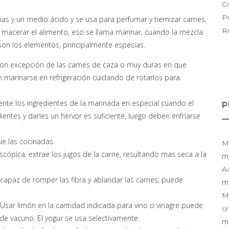
C
P
s y un medio ácido y se usa para perfumar y tiernizar carnes,
R
 macerar el alimento, eso se llama marinar, cuando la mezcla
son los elementos, principalmente especias.
 con excepción de las carnes de caza o muy duras en que
 marinarse en refrigeración cuidando de rotarlos para
ente los ingredientes de la marinada en especial cuando el
P
ntes y darles un hervor es suficiente, luego deben enfriarse
e las cocinadas.
M
oscópica, extrae los jugos de la carne, resultando mas seca a la
mi
A
, capaz de romper las fibra y ablandar las carnes; puede
mi
M
. Usar limón en la cantidad indicada para vino o vinagre puede
cr
de vacuno. El yogur se usa selectivamente.
mi