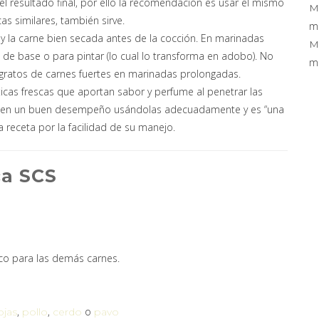
el resultado final, por ello la recomendación es usar el mismo
M
as similares, también sirve.
mi
y la carne bien secada antes de la cocción. En marinadas
M
de base o para pintar (lo cual lo transforma en adobo). No
mi
 gratos de carnes fuertes en marinadas prolongadas.
cas frescas que aportan sabor y perfume al penetrar las
tienen un buen desempeño usándolas adecuadamente y es “una
receta por la facilidad de su manejo.
ca SCS
nco para las demás carnes.
,
,
o
ojas
pollo
cerdo
pavo