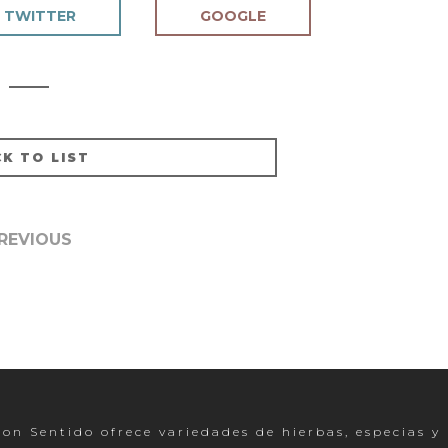
TWITTER
GOOGLE
K TO LIST
REVIOUS
on Sentido ofrece variedades de hierbas, especias y