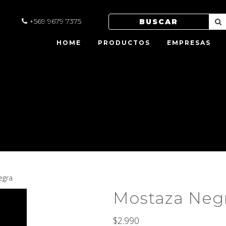
+569 9679 7375
HOME
PRODUCTOS
EMPRESAS
egra
Mostaza Neg
$
2.990