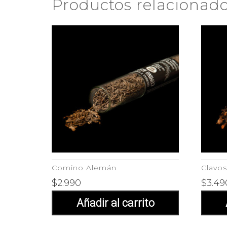
Productos relacionad
Comino Alemán
Clavos
$
2.990
$
3.49
Añadir al carrito