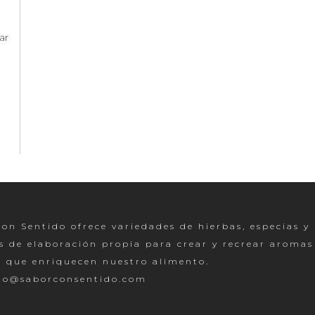
ar
on Sentido ofrece variedades de hierbas, especias y
s de elaboración propia para crear y recrear aromas
s que enriquecen nuestro alimento.
to@saborconsentido.com