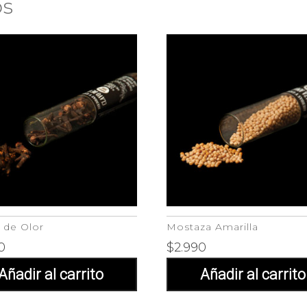
os
 de Olor
Mostaza Amarilla
0
$
2.990
Añadir al carrito
Añadir al carrito