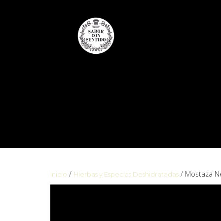
/
/ Mostaza N
Inicio
Hierbas y Especias Deshidratadas