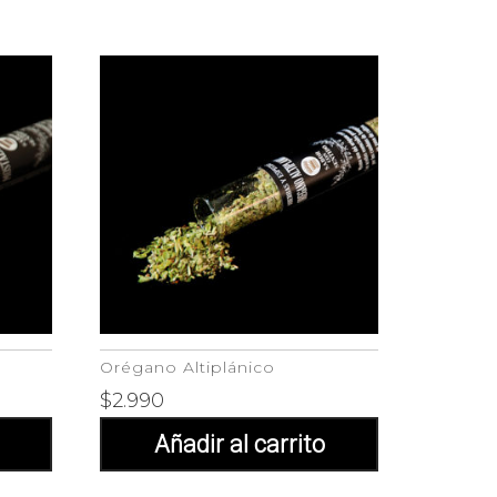
Orégano Altiplánico
$
2.990
Añadir al carrito