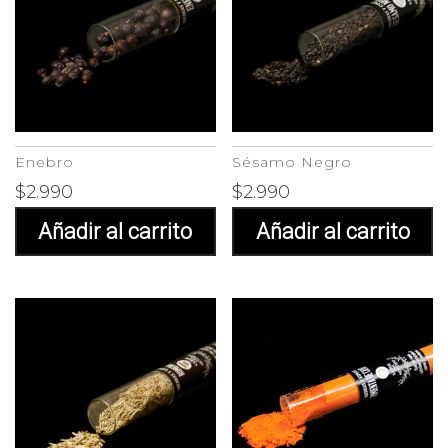
Enebro
Sésamo Negro
$
2.990
$
2.990
Añadir al carrito
Añadir al carrito