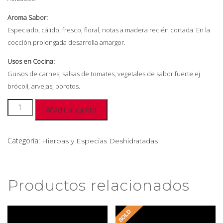
Aroma Sabor:
Especiado, cálido, fresco, floral, notas a madera recién cortada. En la
cocción prolongada desarrolla amargor.
Usos en Cocina:
Guisos de carnes, salsas de tomates, vegetales de sabor fuerte ej
brócoli, arvejas, porotos.
Añadir al carrito
Categoría:
Hierbas y Especias Deshidratadas
Productos relacionados