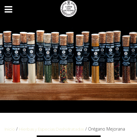
/
/ Orégano Mejorana
Inicio
Hierbas y Especias Deshidratadas