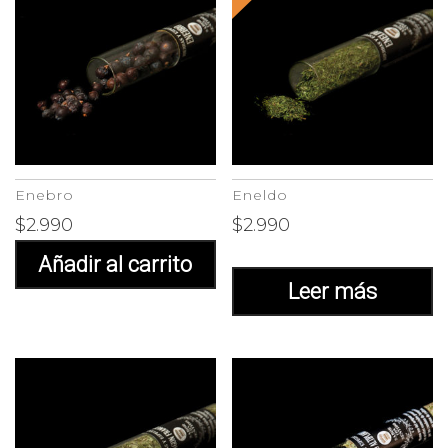
Enebro
Eneldo
$
2.990
$
2.990
Añadir al carrito
Leer más