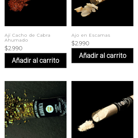
Ají Cacho de Cabra
Ajo en Escamas
Ahumado
$
2.990
$
2.990
Añadir al carrito
Añadir al carrito