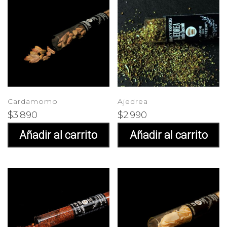
Cardamomo
Ajedrea
$
3.890
$
2.990
Añadir al carrito
Añadir al carrito