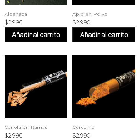
Albahaca
Apio en Polvo
$
2.990
$
2.990
Añadir al carrito
Añadir al carrito
Canela en Ramas
Cúrcuma
$
2.990
$
2.990