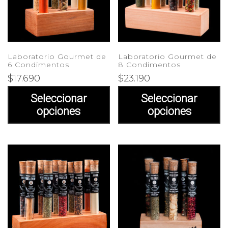
Laboratorio Gourmet de
Laboratorio Gourmet de
6 Condimentos
8 Condimentos
$
17.690
$
23.190
Seleccionar
Seleccionar
opciones
opciones