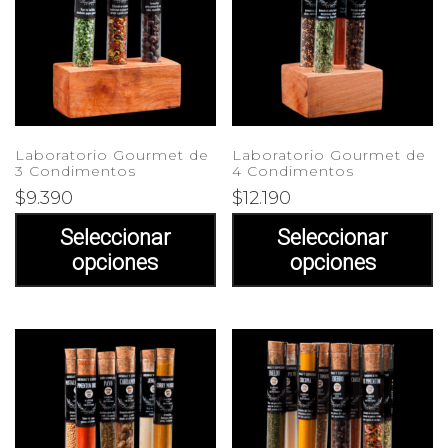
Laboratorio Gourmet de
Laboratorio Gourmet de
3 Condimentos
4 Condimentos
$
9.390
$
12.190
Seleccionar
Seleccionar
opciones
opciones