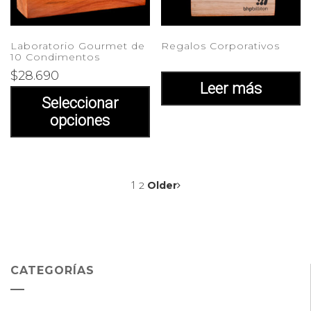
Laboratorio Gourmet de
Regalos Corporativos
10 Condimentos
$
28.690
Leer más
Seleccionar
opciones
1
2
Older
CATEGORÍAS