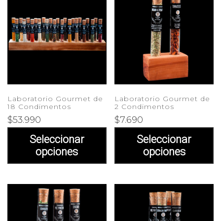
Laboratorio Gourmet de
Laboratorio Gourmet de
18 Condimentos
2 Condimentos
$
53.990
$
7.690
Seleccionar
Seleccionar
opciones
opciones