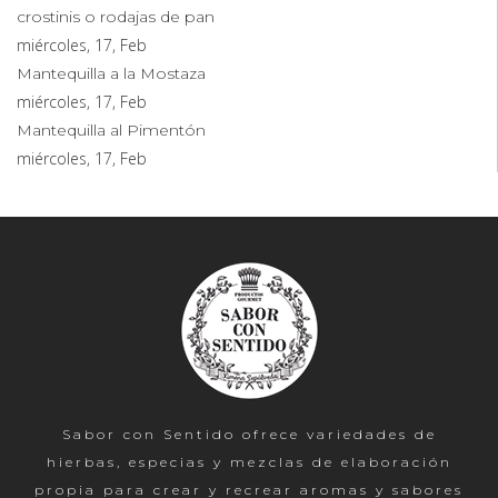
crostinis o rodajas de pan
miércoles, 17, Feb
Mantequilla a la Mostaza
miércoles, 17, Feb
Mantequilla al Pimentón
miércoles, 17, Feb
Sabor con Sentido ofrece variedades de
hierbas, especias y mezclas de elaboración
propia para crear y recrear aromas y sabores