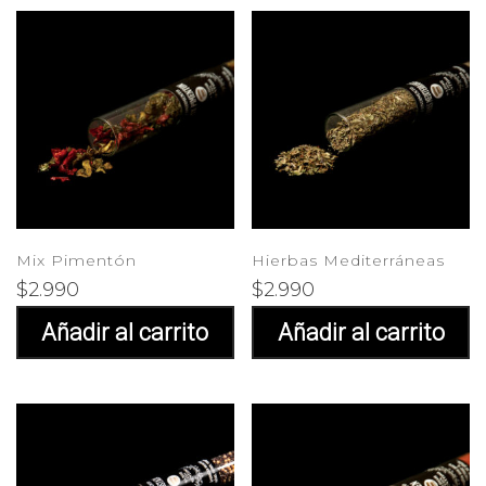
Mix Pimentón
Hierbas Mediterráneas
$
2.990
$
2.990
Añadir al carrito
Añadir al carrito